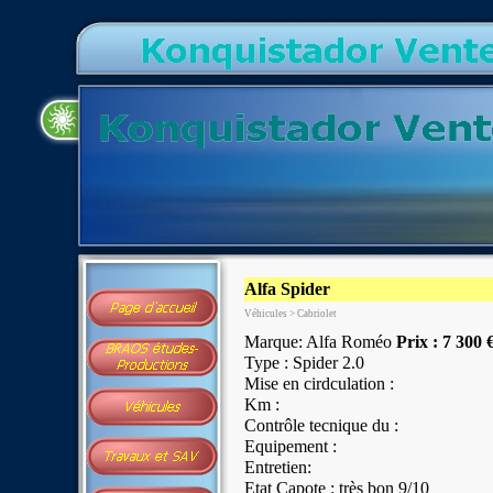
Alfa Spider
Véhicules > Cabriolet
Marque: Alfa Roméo
Prix : 7 300 
Type : Spider 2.0
Mise en cirdculation :
Km :
Contrôle tecnique du :
Equipement :
Entretien:
Etat Capote : très bon 9/10