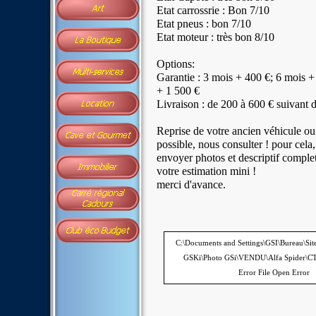
Etat carrossrie : Bon 7/10
Etat pneus : bon 7/10
Etat moteur : très bon 8/10
Options:
Garantie : 3 mois + 400 €; 6 mois +
+ 1 500 €
Livraison : de 200 à 600 € suivant 
Reprise de votre ancien véhicule ou
possible, nous consulter ! pour cela
envoyer photos et descriptif complet
votre estimation mini !
merci d'avance.
C:\Documents and Settings\GSI\Bureau\Si
GSKi\Photo GSi\VENDU\Alfa Spider\CT a
Error File Open Error